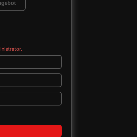
ngebot
nistrator.