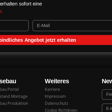
erhalten sofort eine
e.
indliches Angebot jetzt erhalten
sebau
Weiteres
New
bau Portal
Karriere
stand Montage
Impressum
bau Produktion
Datenschutz
Cookie Richtlinien