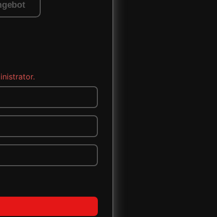
ngebot
nistrator.