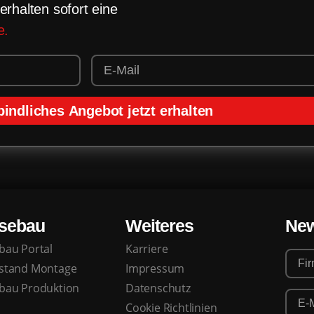
erhalten sofort eine
e.
indliches Angebot jetzt erhalten
sebau
Weiteres
New
bau Portal
Karriere
stand Montage
Impressum
bau Produktion
Datenschutz
Cookie Richtlinien