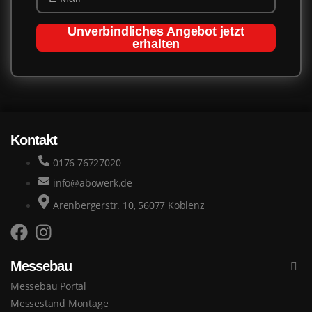
Unverbindliches Angebot jetzt
erhalten
Kontakt
0176 76727020
info@abowerk.de
Arenbergerstr. 10, 56077 Koblenz
Messebau
Messebau Portal
Messestand Montage