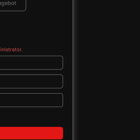
ngebot
nistrator.